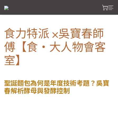
食力特派 ⨉吳寶春師
傅【食・大人物會客
室】
聖誕麵包為何是年度技術考題？吳寶
春解析酵母與發酵控制