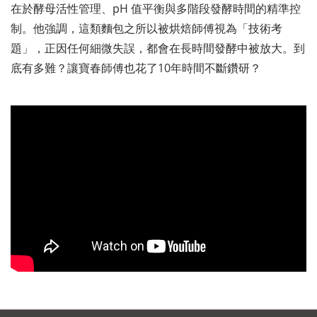
在於酵母活性管理、pH 值平衡與多階段發酵時間的精準控
制。他強調，這類麵包之所以被烘焙師傅視為「技術考
題」，正因任何細微失誤，都會在長時間發酵中被放大。到
底有多難？讓寶春師傅也花了10年時間不斷鑽研？