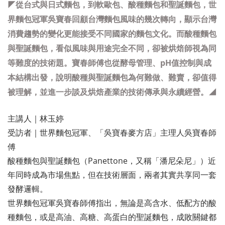
◤
從台式與日式麵包，到軟歐包、酸種麵包和聖誕麵包，世
界麵包冠軍吳寶春回顧台灣麵包風味的幾次轉向，顯示台灣
消費趨勢的變化更能接受不同國家的麵包文化。而酸種麵包
與聖誕麵包，看似風味與用途完全不同，卻被烘焙師視為同
等難度的技術題。寶春師傅也從酵母管理、pH值控制與成
本結構出發，說明酸種與聖誕麵包為何難做、難賣，卻值得
被理解，並進一步談及烘焙產業的技術傳承與永續經營。◢
主講人｜林玉婷
受訪者｜世界麵包冠軍、「吳寶春麥方店」主理人吳寶春師
傅
酸種麵包與聖誕麵包（Panettone，又稱「潘尼朵尼」）近
年同時成為市場焦點，但在技術層面，兩者其實共享同一套
發酵邏輯。
世界麵包冠軍吳寶春師傅指出，無論是高含水、低配方的酸
種麵包，或是高油、高糖、高蛋白的聖誕麵包，成敗關鍵都